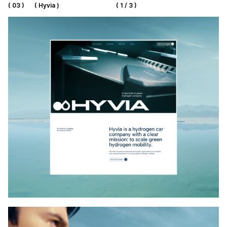
( 03 )
( Hyvia )
( 1 / 3 )