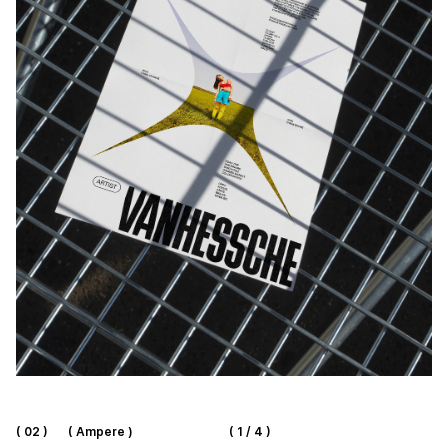
( 02 )
( Ampere )
( 1 / 4 )