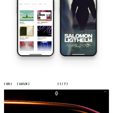
( 05 )
( UI/UX )
( 1 / 7 )