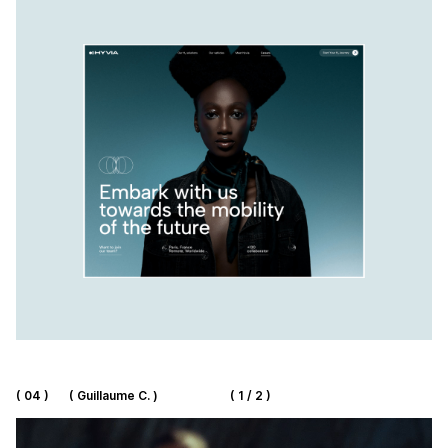
( 04 )
( Guillaume C. )
( 1 / 2 )