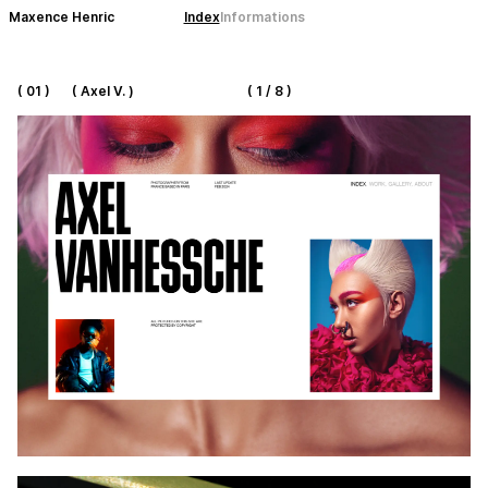
Maxence Henric
Index
Informations
( 01 )
( Axel V. )
( 1 / 8 )